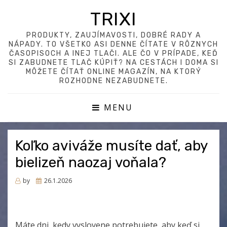
TRIXI
PRODUKTY, ZAUJÍMAVOSTI, DOBRÉ RADY A
NÁPADY. TO VŠETKO ASI DENNE ČÍTATE V RÔZNYCH
ČASOPISOCH A INEJ TLAČI. ALE ČO V PRÍPADE, KEĎ
SI ZABUDNETE TLAČ KÚPIŤ? NA CESTÁCH I DOMA SI
MÔŽETE ČÍTAŤ ONLINE MAGAZÍN, NA KTORÝ
ROZHODNE NEZABUDNETE.
MENU
Koľko aviváže musíte dať, aby
bielizeň naozaj voňala?
Posted
by
26.1.2026
on
Máte dni, kedy vyslovene potrebujete, aby keď si