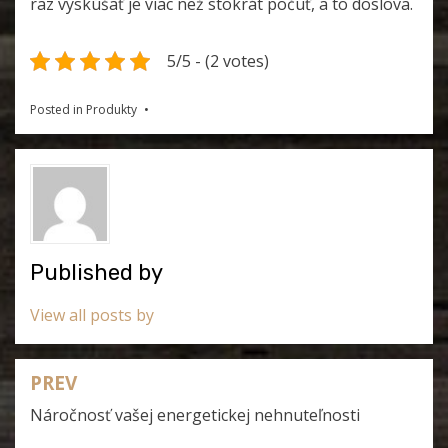
raz vyskúšať je viac než stokrát počuť, a to doslova.
5/5 - (2 votes)
Posted in
Produkty
Published by
View all posts by
PREV
Navigace
Náročnosť vašej energetickej nehnuteľnosti
pro