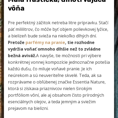
vôňa
Pre perfektný zážitok netreba litre prípravku. Stačí
päť mililitrov, čo môže byť objem polievkovej lyžice,
a bielizeň bude svieža na niekoľko dlhých dní.
Pretože
parfémy na pranie
, tie rozhodne
vydržia voňať omnoho dlhšie než to zvládne
bežná aviváž.
A navyše, tie možnosti pri výbere
konkrétnej vonnej kompozície jednoznačne potešia
každú dušu, čo miluje voňavé pranie. Je ich
neúrekom a sú neuveriteľne skvelé. Teda, ak sa
rozprávame o obľúbenej značke Essentia Nature,
ktorá si získava priaznivcov nielen širokým
portfóliom vôní, ale aj obsahom čisto prírodných
esenciálnych olejov, a teda jemným a sviežim
prejavom na bielizni.