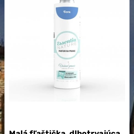
Malá fľaštička, dlhotrvajúca