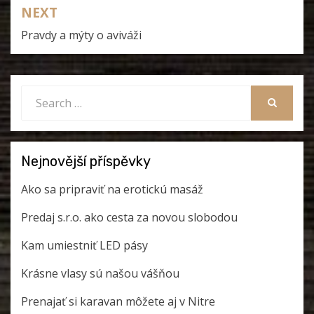
příspěvek
NEXT
Pravdy a mýty o aviváži
Search
for:
SEARCH
Nejnovější příspěvky
Ako sa pripraviť na erotickú masáž
Predaj s.r.o. ako cesta za novou slobodou
Kam umiestniť LED pásy
Krásne vlasy sú našou vášňou
Prenajať si karavan môžete aj v Nitre