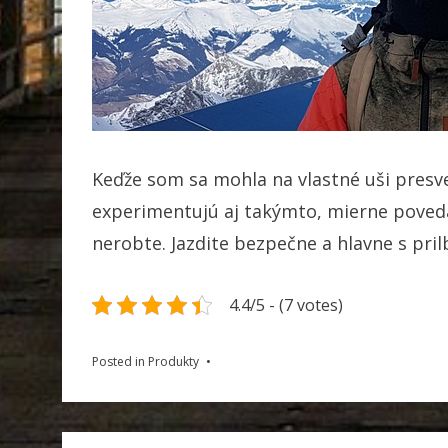
Keďže som sa mohla na vlastné uši presved
experimentujú aj takýmto, mierne poved
nerobte. Jazdite bezpečne a hlavne s pril
4.4/5 - (7 votes)
Posted in
Produkty