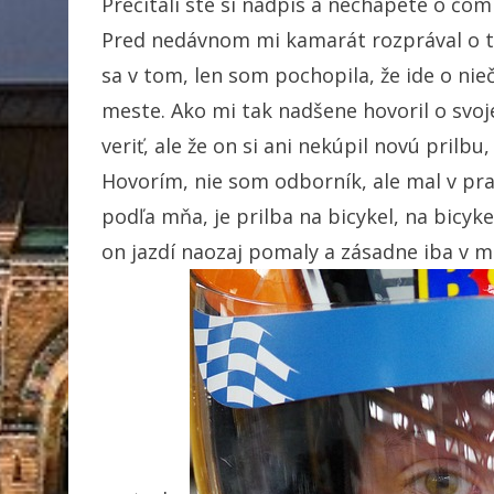
Prečítali ste si nadpis a nechápete o čom
Pred nedávnom mi kamarát rozprával o t
sa v tom, len som pochopila, že ide o nie
meste. Ako mi tak nadšene hovoril o svo
veriť, ale že on si ani nekúpil novú prilb
Hovorím, nie som odborník, ale mal v pra
podľa mňa, je prilba na bicykel, na bicyke
on jazdí naozaj pomaly a zásadne iba v m