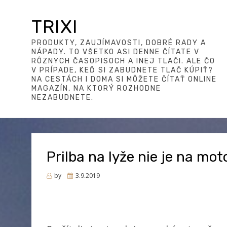
TRIXI
PRODUKTY, ZAUJÍMAVOSTI, DOBRÉ RADY A
NÁPADY. TO VŠETKO ASI DENNE ČÍTATE V
RÔZNYCH ČASOPISOCH A INEJ TLAČI. ALE ČO
V PRÍPADE, KEĎ SI ZABUDNETE TLAČ KÚPIŤ?
NA CESTÁCH I DOMA SI MÔŽETE ČÍTAŤ ONLINE
MAGAZÍN, NA KTORÝ ROZHODNE
NEZABUDNETE.
Prilba na lyže nie je na mot
Posted
by
3.9.2019
on