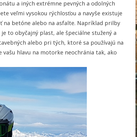
bonátu a iných extrémne pevných a odolných
ete veľmi vysokou rýchlosťou a navyše existuje
 na betóne alebo na asfalte. Napríklad prilby
e je to obyčajný plast, ale špeciálne stužený a
tavebných alebo pri tých, ktoré sa používajú na
že vašu hlavu na motorke neochránia tak, ako