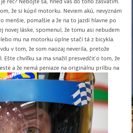
 je reč? Nebojte sa, hneď vás do toho zasvätím.
om, že si kúpil motorku. Neviem akú, nevyznám
čo menšie, pomalšie a že na to jazdí hlavne po
jej novej láske, spomenul, že tomu asi nebudem
u, lebo mu na motorku úplne stačí tá z bicykla.
vdu v tom, že som naozaj neverila, pretože
l. Ešte chvíľku sa ma snažil presvedčiť o tom, že
este a že nemá peniaze na originálnu prilbu na