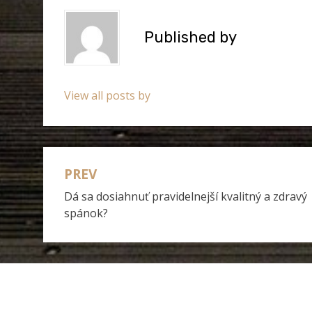
Published by
View all posts by
PREV
Navigace
Dá sa dosiahnuť pravidelnejší kvalitný a zdravý
pro
spánok?
příspěvek