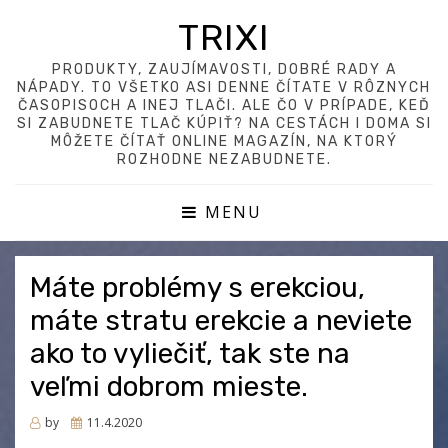
TRIXI
PRODUKTY, ZAUJÍMAVOSTI, DOBRÉ RADY A
NÁPADY. TO VŠETKO ASI DENNE ČÍTATE V RÔZNYCH
ČASOPISOCH A INEJ TLAČI. ALE ČO V PRÍPADE, KEĎ
SI ZABUDNETE TLAČ KÚPIŤ? NA CESTÁCH I DOMA SI
MÔŽETE ČÍTAŤ ONLINE MAGAZÍN, NA KTORÝ
ROZHODNE NEZABUDNETE.
MENU
Máte problémy s erekciou,
máte stratu erekcie a neviete
ako to vyliečiť, tak ste na
veľmi dobrom mieste.
Posted
by
11.4.2020
on