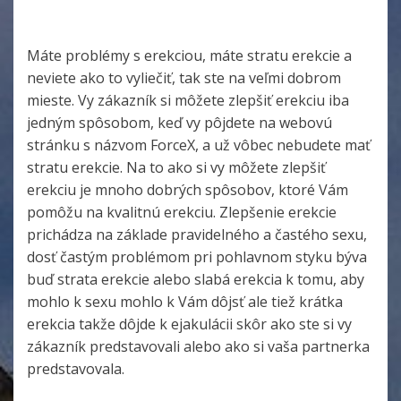
Máte problémy s erekciou, máte stratu erekcie a
neviete ako to vyliečiť, tak ste na veľmi dobrom
mieste. Vy zákazník si môžete zlepšiť erekciu iba
jedným spôsobom, keď vy pôjdete na webovú
stránku s názvom ForceX, a už vôbec nebudete mať
stratu erekcie. Na to ako si vy môžete zlepšiť
erekciu je mnoho dobrých spôsobov, ktoré Vám
pomôžu na kvalitnú erekciu. Zlepšenie erekcie
prichádza na základe pravidelného a častého sexu,
dosť častým problémom pri pohlavnom styku býva
buď strata erekcie alebo slabá erekcia k tomu, aby
mohlo k sexu mohlo k Vám dôjsť ale tiež krátka
erekcia takže dôjde k ejakulácii skôr ako ste si vy
zákazník predstavovali alebo ako si vaša partnerka
predstavovala.