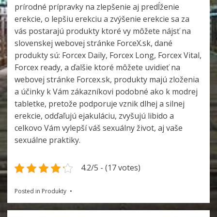
prírodné prípravky na zlepšenie aj predĺženie
erekcie, o lepšiu erekciu a zvýšenie erekcie sa za
vás postarajú produkty ktoré vy môžete nájsť na
slovenskej webovej stránke ForceX.sk, dané
produkty sú: Forcex Daily, Forcex Long, Forcex Vital,
Forcex ready, a ďalšie ktoré môžete uvidieť na
webovej stránke Forcex.sk, produkty majú zloženia
a účinky k Vám zákazníkovi podobné ako k modrej
tabletke, pretože podporuje vznik dlhej a silnej
erekcie, odďaľujú ejakuláciu, zvyšujú libido a
celkovo Vám vylepší váš sexuálny život, aj vaše
sexuálne praktiky.
4.2/5 - (17 votes)
Posted in
Produkty