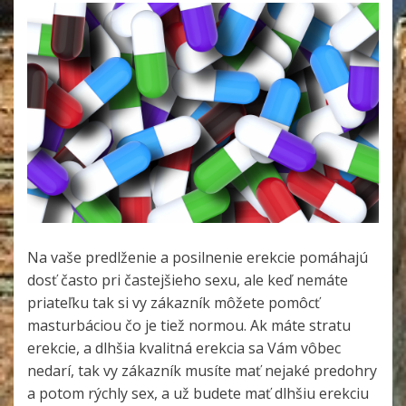
Na vaše predlženie a posilnenie erekcie pomáhajú
dosť často pri častejšieho sexu, ale keď nemáte
priateľku tak si vy zákazník môžete pomôcť
masturbáciou čo je tiež normou. Ak máte stratu
erekcie, a dlhšia kvalitná erekcia sa Vám vôbec
nedarí, tak vy zákazník musíte mať nejaké predohry
a potom rýchly sex, a už budete mať dlhšiu erekciu