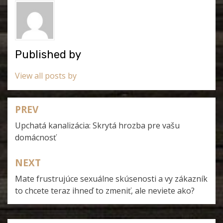
Published by
View all posts by
PREV
Navigace
Upchatá kanalizácia: Skrytá hrozba pre vašu
pro
domácnosť
příspěvek
NEXT
Mate frustrujúce sexuálne skúsenosti a vy zákazník
to chcete teraz ihneď to zmeniť, ale neviete ako?