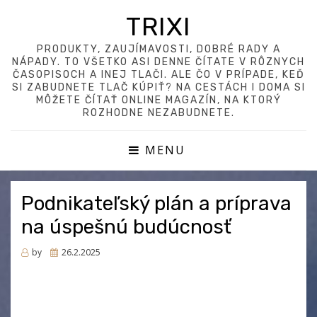
TRIXI
PRODUKTY, ZAUJÍMAVOSTI, DOBRÉ RADY A
NÁPADY. TO VŠETKO ASI DENNE ČÍTATE V RÔZNYCH
ČASOPISOCH A INEJ TLAČI. ALE ČO V PRÍPADE, KEĎ
SI ZABUDNETE TLAČ KÚPIŤ? NA CESTÁCH I DOMA SI
MÔŽETE ČÍTAŤ ONLINE MAGAZÍN, NA KTORÝ
ROZHODNE NEZABUDNETE.
MENU
Podnikateľský plán a príprava
na úspešnú budúcnosť
Posted
by
26.2.2025
on