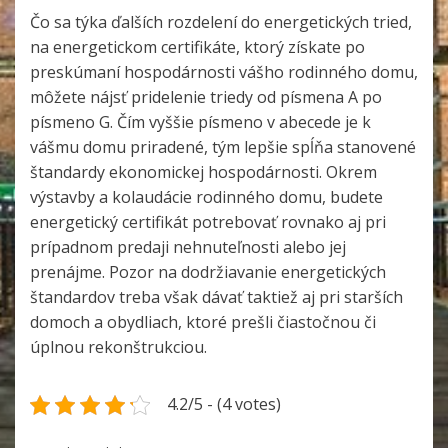
Čo sa týka ďalších rozdelení do energetických tried,
na energetickom certifikáte, ktorý získate po
preskúmaní hospodárnosti vášho rodinného domu,
môžete nájsť pridelenie triedy od písmena A po
písmeno G. Čím vyššie písmeno v abecede je k
vášmu domu priradené, tým lepšie spĺňa stanovené
štandardy ekonomickej hospodárnosti. Okrem
výstavby a kolaudácie rodinného domu, budete
energetický certifikát potrebovať rovnako aj pri
prípadnom predaji nehnuteľnosti alebo jej
prenájme. Pozor na dodržiavanie energetických
štandardov treba však dávať taktiež aj pri starších
domoch a obydliach, ktoré prešli čiastočnou či
úplnou rekonštrukciou.
4.2/5 - (4 votes)