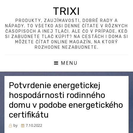
TRIXI
PRODUKTY, ZAUJÍMAVOSTI, DOBRÉ RADY A
NÁPADY. TO VŠETKO ASI DENNE ČÍTATE V RÔZNYCH
ČASOPISOCH A INEJ TLAČI. ALE ČO V PRÍPADE, KEĎ
SI ZABUDNETE TLAČ KÚPIŤ? NA CESTÁCH I DOMA SI
MÔŽETE ČÍTAŤ ONLINE MAGAZÍN, NA KTORÝ
ROZHODNE NEZABUDNETE.
MENU
Potvrdenie energetickej
hospodárnosti rodinného
domu v podobe energetického
certifikátu
Posted
by
7.10.2022
on