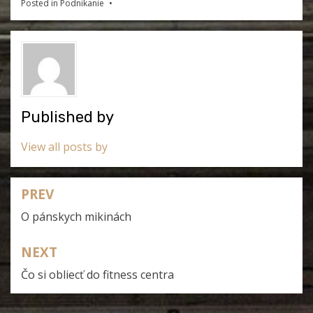
Posted in
Podnikanie
Published by
View all posts by
PREV
Navigace
O pánskych mikinách
pro
příspěvek
NEXT
Čo si obliecť do fitness centra