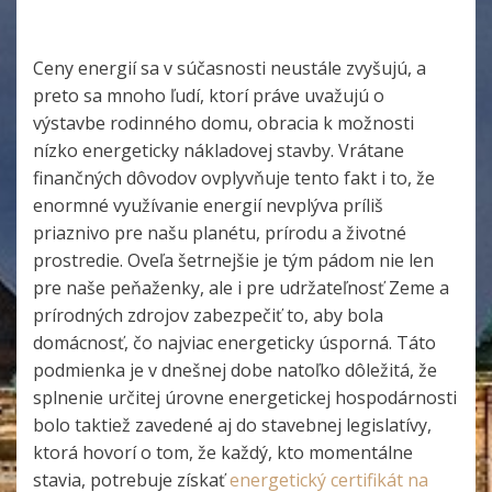
Ceny energií sa v súčasnosti neustále zvyšujú, a
preto sa mnoho ľudí, ktorí práve uvažujú o
výstavbe rodinného domu, obracia k možnosti
nízko energeticky nákladovej stavby. Vrátane
finančných dôvodov ovplyvňuje tento fakt i to, že
enormné využívanie energií nevplýva príliš
priaznivo pre našu planétu, prírodu a životné
prostredie. Oveľa šetrnejšie je tým pádom nie len
pre naše peňaženky, ale i pre udržateľnosť Zeme a
prírodných zdrojov zabezpečiť to, aby bola
domácnosť, čo najviac energeticky úsporná. Táto
podmienka je v dnešnej dobe natoľko dôležitá, že
splnenie určitej úrovne energetickej hospodárnosti
bolo taktiež zavedené aj do stavebnej legislatívy,
ktorá hovorí o tom, že každý, kto momentálne
stavia, potrebuje získať
energetický certifikát na