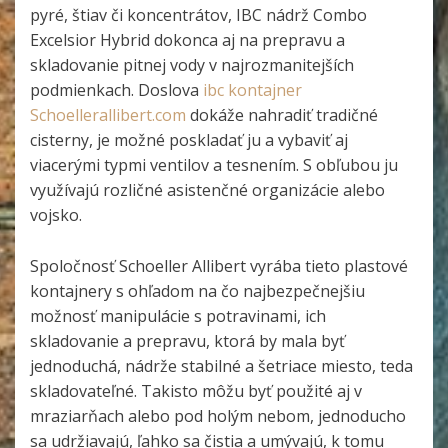
pyré, štiav či koncentrátov, IBC nádrž Combo
Excelsior Hybrid dokonca aj na prepravu a
skladovanie pitnej vody v najrozmanitejších
podmienkach. Doslova
ibc kontajner
Schoellerallibert.com
dokáže nahradiť tradičné
cisterny, je možné poskladať ju a vybaviť aj
viacerými typmi ventilov a tesnením. S obľubou ju
využívajú rozličné asistenčné organizácie alebo
vojsko.
Spoločnosť Schoeller Allibert vyrába tieto plastové
kontajnery s ohľadom na čo najbezpečnejšiu
možnosť manipulácie s potravinami, ich
skladovanie a prepravu, ktorá by mala byť
jednoduchá, nádrže stabilné a šetriace miesto, teda
skladovateľné. Takisto môžu byť použité aj v
mraziarňach alebo pod holým nebom, jednoducho
sa udržiavajú, ľahko sa čistia a umývajú, k tomu