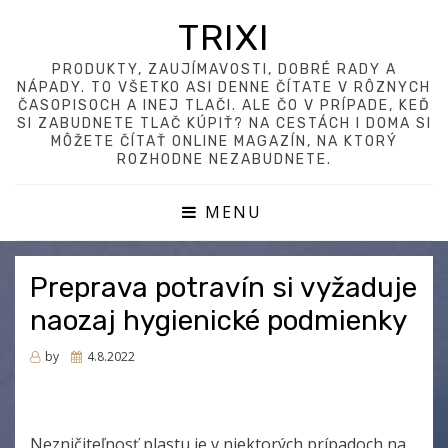
TRIXI
PRODUKTY, ZAUJÍMAVOSTI, DOBRÉ RADY A
NÁPADY. TO VŠETKO ASI DENNE ČÍTATE V RÔZNYCH
ČASOPISOCH A INEJ TLAČI. ALE ČO V PRÍPADE, KEĎ
SI ZABUDNETE TLAČ KÚPIŤ? NA CESTÁCH I DOMA SI
MÔŽETE ČÍTAŤ ONLINE MAGAZÍN, NA KTORÝ
ROZHODNE NEZABUDNETE.
MENU
Preprava potravín si vyžaduje
naozaj hygienické podmienky
Posted
by
4.8.2022
on
Nezničiteľnosť plastu je v niektorých prípadoch na