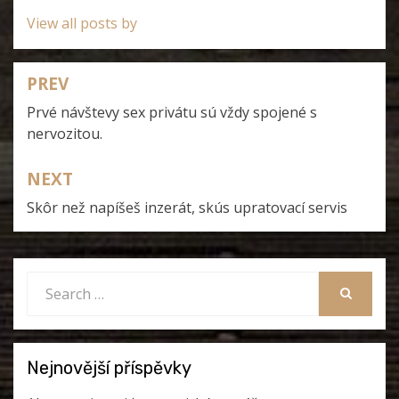
View all posts by
PREV
Navigace
Prvé návštevy sex privátu sú vždy spojené s
pro
nervozitou.
příspěvek
NEXT
Skôr než napíšeš inzerát, skús upratovací servis
Search
for:
SEARCH
Nejnovější příspěvky