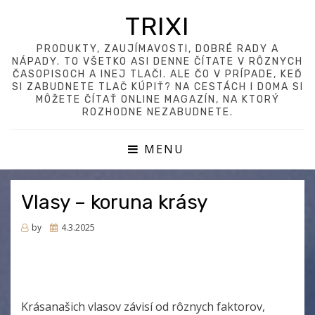
TRIXI
PRODUKTY, ZAUJÍMAVOSTI, DOBRÉ RADY A
NÁPADY. TO VŠETKO ASI DENNE ČÍTATE V RÔZNYCH
ČASOPISOCH A INEJ TLAČI. ALE ČO V PRÍPADE, KEĎ
SI ZABUDNETE TLAČ KÚPIŤ? NA CESTÁCH I DOMA SI
MÔŽETE ČÍTAŤ ONLINE MAGAZÍN, NA KTORÝ
ROZHODNE NEZABUDNETE.
MENU
Vlasy – koruna krásy
Posted
by
4.3.2025
on
Krásanašich vlasov závisí od rôznych faktorov,