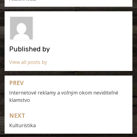
Published by
View all posts by
PREV
Navigace
Internetové reklamy a voľným okom neviditeľné
pro
klamstvo
příspěvek
NEXT
Kulturistika