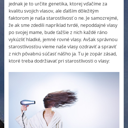
jednak je to určite genetika, ktorej vďačíme za
kvalitu svojich vlasov, ale ďalším dôležitým
faktorom je naša starostlivosť o ne. Je samozrejmé,
že ak sme zdedili napríklad tvrdé, nepoddajné vlasy
po svojej mame, bude ťažšie z nich každé ráno
vykúzliť hladké, jemné rovné vlasy. Avšak správnou
starostlivosťou vieme naše vlasy ozdraviť a spraviť
z nich pôvabnú súčasť nášho ja. Tu je zopár zásad,
ktoré treba dodržiavať pri starostlivosti o vlasy: