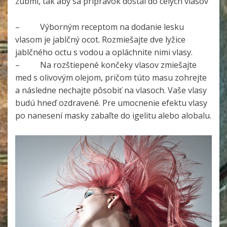
zubmi, tak aby sa prípravok dostal do celých vlasov
– Výborným receptom na dodanie lesku
vlasom je jablčný ocot. Rozmiešajte dve lyžice
jablčného octu s vodou a opláchnite nimi vlasy.
– Na rozštiepené končeky vlasov zmiešajte
med s olivovým olejom, pričom túto masu zohrejte
a následne nechajte pôsobiť na vlasoch. Vaše vlasy
budú hneď ozdravené. Pre umocnenie efektu vlasy
po nanesení masky zabaľte do igelitu alebo alobalu.