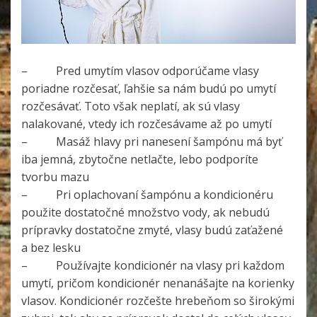
– Pred umytím vlasov odporúčame vlasy
poriadne rozčesať, ľahšie sa nám budú po umytí
rozčesávať. Toto však neplatí, ak sú vlasy
nalakované, vtedy ich rozčesávame až po umytí
– Masáž hlavy pri nanesení šampónu má byť
iba jemná, zbytočne netlačte, lebo podporíte
tvorbu mazu
– Pri oplachovaní šampónu a kondicionéru
použite dostatočné množstvo vody, ak nebudú
prípravky dostatočne zmyté, vlasy budú zaťažené
a bez lesku
– Používajte kondicionér na vlasy pri každom
umytí, pričom kondicionér nenanášajte na korienky
vlasov. Kondicionér rozčešte hrebeňom so širokými