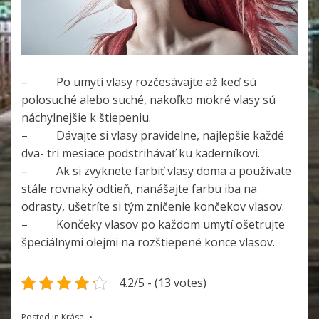
– Po umytí vlasy rozčesávajte až keď sú
polosuché alebo suché, nakoľko mokré vlasy sú
náchylnejšie k štiepeniu.
– Dávajte si vlasy pravidelne, najlepšie každé
dva- tri mesiace podstrihávať ku kaderníkovi.
– Ak si zvyknete farbiť vlasy doma a používate
stále rovnaký odtieň, nanášajte farbu iba na
odrasty, ušetríte si tým zničenie končekov vlasov.
– Končeky vlasov po každom umytí ošetrujte
špeciálnymi olejmi na rozštiepené konce vlasov.
4.2/5 - (13 votes)
Posted in
Krása