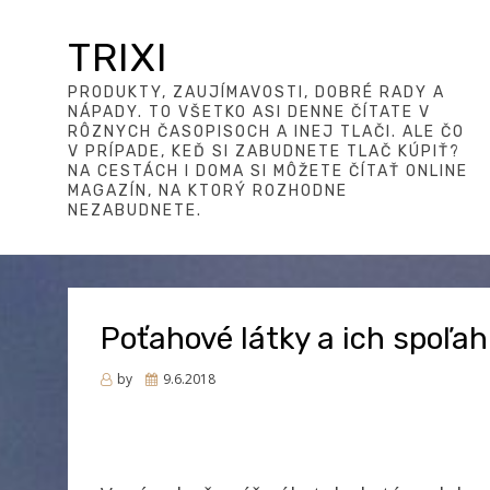
TRIXI
PRODUKTY, ZAUJÍMAVOSTI, DOBRÉ RADY A
NÁPADY. TO VŠETKO ASI DENNE ČÍTATE V
RÔZNYCH ČASOPISOCH A INEJ TLAČI. ALE ČO
V PRÍPADE, KEĎ SI ZABUDNETE TLAČ KÚPIŤ?
NA CESTÁCH I DOMA SI MÔŽETE ČÍTAŤ ONLINE
MAGAZÍN, NA KTORÝ ROZHODNE
NEZABUDNETE.
Poťahové látky a ich spoľahl
Posted
by
9.6.2018
on