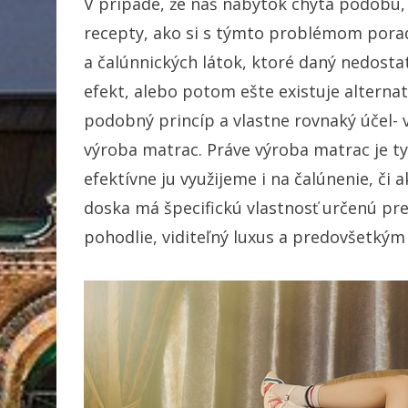
V prípade, že náš nábytok chytá podobu,
recepty, ako si s týmto problémom porad
a čalúnnických látok, ktoré daný nedost
efekt, alebo potom ešte existuje alterna
podobný princíp a vlastne rovnaký účel- 
výroba matrac. Práve výroba matrac je ty
efektívne ju využijeme i na čalúnenie, či
doska má špecifickú vlastnosť určenú p
pohodlie, viditeľný luxus a predovšetkým