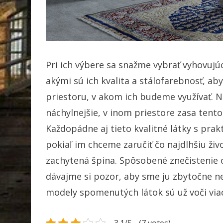
Pri ich výbere sa snažme vybrať vyhovujúc
akými sú ich kvalita a stálofarebnosť, aby
priestoru, v akom ich budeme využívať.
náchylnejšie, v inom priestore zasa tento
Každopádne aj tieto kvalitné látky s prak
pokiaľ im chceme zaručiť čo najdlhšiu živ
zachytená špina. Spôsobené znečistenie
dávajme si pozor, aby sme ju zbytočne nen
modely spomenutých látok sú už voči vi