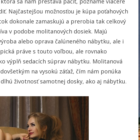
 ktorá sa nám prestáva páčiť, poznáme viaceré
iť. Najčastejšou možnosťou je kúpa poťahových
atok dokonale zamaskujú a prerobia tak celkový
tíva v podobe molitanových dosiek. Majú
výroba alebo oprava čalúneného nábytku, ale i
pická práve s touto voľbou, ale rovnako
 ako výplň sedacích súprav nábytku. Molitanová
redovšetkým na vysokú záťaž, čím nám ponúka
 dlhú životnosť samotnej dosky, ako aj nábytku.