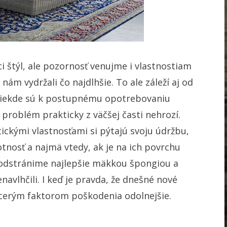
i štýl, ale pozornosť venujme i vlastnostiam
 nám vydržali čo najdlhšie. To ale záleží aj od
 Niekde sú k postupnému opotrebovaniu
 problém prakticky z väčšej časti nehrozí.
tickými vlastnosťami si pýtajú svoju údržbu,
otnosť a najmä vtedy, ak je na ich povrchu
 odstránime najlepšie mäkkou špongiou a
avlhčili. I keď je pravda, že dnešné nové
acerým faktorom poškodenia odolnejšie.