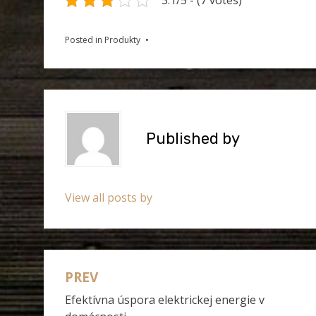
3.1/5 - (7 votes)
Posted in
Produkty
Published by
View all posts by
PREV
Navigace
Efektívna úspora elektrickej energie v
pro