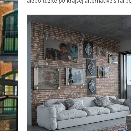
alebo túžite po krajšej alternatíve s far