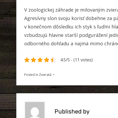
V zoologickej záhrade je milovaným zvie
Agresívny slon svoju korisť dobehne za p
v konečnom dôsledku ich styk s ľuďmi hla
vzbudzujú hlavne starší podgurážení jedi
odborného dohľadu a najmä mimo chrán
4.5/5 - (11 votes)
Posted in
Zvieratá
Published by