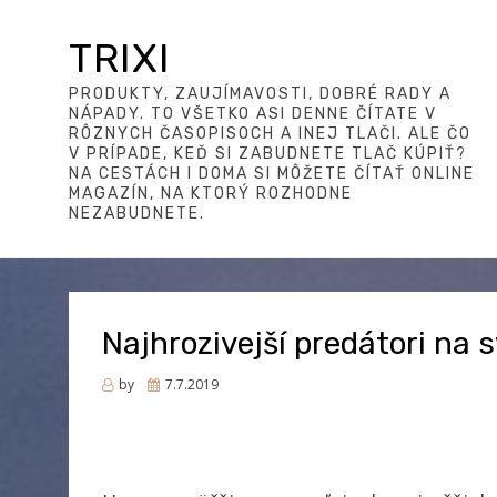
TRIXI
PRODUKTY, ZAUJÍMAVOSTI, DOBRÉ RADY A
NÁPADY. TO VŠETKO ASI DENNE ČÍTATE V
RÔZNYCH ČASOPISOCH A INEJ TLAČI. ALE ČO
V PRÍPADE, KEĎ SI ZABUDNETE TLAČ KÚPIŤ?
NA CESTÁCH I DOMA SI MÔŽETE ČÍTAŤ ONLINE
MAGAZÍN, NA KTORÝ ROZHODNE
NEZABUDNETE.
Najhrozivejší predátori na 
Posted
by
7.7.2019
on