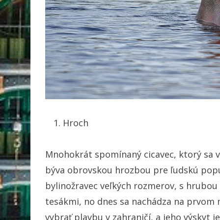
Hroch
Mnohokrát spomínaný cicavec, ktorý sa v
býva obrovskou hrozbou pre ľudskú popu
bylinožravec veľkých rozmerov, s hrubo
tesákmi, no dnes sa nachádza na prvom mi
vybrať plavbu v zahraničí, a jeho výskyt 