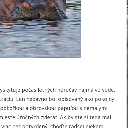
yskytuje počas letných horúčav najmä vo vode,
láciu. Len nedávno bol opisovaný ako pokojný
u pokožkou a obrovskou papuľou s nemalými
este útočných zvierat. Ak by ste si teda mali
je viac než potvrdený, choďte radšej niekam