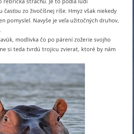
rebríčka strachu. Je to podľa ľudí
 časťou zo živočíšnej ríše. Hmyz však niekedy
en pomyslel. Navyše je veľa užitočných druhov,
.
avúk, modlivka čo po párení zožerie svojho
 si teda tvrdú trojicu zvierat, ktoré by nám