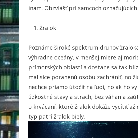
inam. Obzvlášť pri samcoch označujúcich s
Žralok
Poznáme široké spektrum druhov žraloka,
výhradne oceány, v menšej miere aj moria
prímorských oblastí a dostane sa tak blízk
mal síce poranenú osobu zachrániť, no žia
nechce priamo útočiť na ľudí, no ak ho vy
úzkostné stavy a strach, bez váhania zaú
o krvácaní, ktoré žralok dokáže vycítiť až
typ patrí žralok biely.