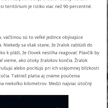
i teritórium je riziko viac než 90-percentné.
 väčšinou sú to veľké jedince obývajúce
. Niekedy sa však stane, že žralok zablúdi do
o k pláži, že človek nestíha reagovať. Plavčík by
ľ vieme, ako útoky žralokov končia. Žralok
rušujú alebo pociťujú pri ich vzájomnej blízkosti
točia. Taktiež platia aj známe poučenia
 na niekoľko kilometrov. Medzi najviac útočný