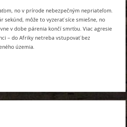
raťom, no v prírode nebezpečným nepriateľom.
ár sekúnd, môže to vyzerať síce smiešne, no
vne v dobe párenia končí smrťou. Viac agresie
nci – do Afriky netreba vstupovať bez
eného územia.