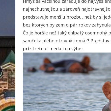
Hmyz sa väčšinou zaraďuje do najvyššieho 
najnechutnejšou a zároveň najotravnejšou
predstavuje menšiu hrozbu, než by si jed
bez ktorých by zem o pár rokov zahynula
Čo je horšie než taký chlpatý osemnohý p
samčeka alebo otravný komár? Predstavme
pri stretnutí nedali na výber.